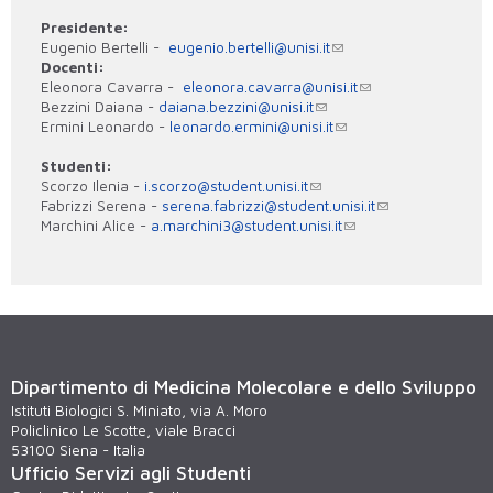
Presidente:
Eugenio Bertelli -
eugenio.bertelli@unisi.it
Docenti:
Eleonora Cavarra -
eleonora.cavarra@unisi.it
Bezzini Daiana -
daiana.bezzini@unisi.it
Ermini Leonardo -
leonardo.ermini@unisi.it
Studenti:
Scorzo Ilenia -
i.scorzo@student.unisi.it
Fabrizzi Serena -
serena.fabrizzi@student.unisi.it
Marchini Alice -
a.marchini3@student.unisi.it
Dipartimento di Medicina Molecolare e dello Sviluppo
Istituti Biologici S. Miniato, via A. Moro
Policlinico Le Scotte, viale Bracci
53100 Siena - Italia
Ufficio Servizi agli Studenti