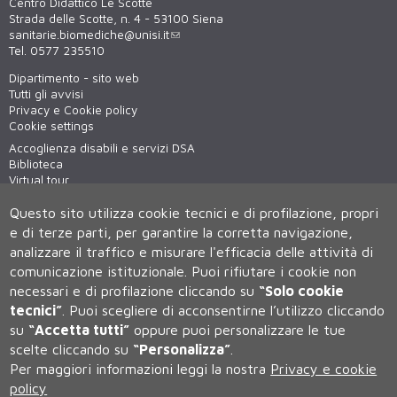
Centro Didattico Le Scotte
Strada delle Scotte, n. 4 - 53100 Siena
sanitarie.biomediche@unisi.it
Tel. 0577 235510
Dipartimento - sito web
Tutti gli avvisi
Privacy e Cookie policy
Cookie settings
Accoglienza disabili e servizi DSA
Biblioteca
Virtual tour
WiFi - unisiWireless
Questo sito utilizza cookie tecnici e di profilazione, propri
e di terze parti, per garantire la corretta navigazione,
analizzare il traffico e misurare l'efficacia delle attività di
comunicazione istituzionale.
Puoi rifiutare i cookie non
necessari e di profilazione cliccando su
“Solo cookie
tecnici”
.
Puoi scegliere di acconsentirne l’utilizzo cliccando
su
“Accetta tutti”
oppure puoi personalizzare le tue
Università degli Studi di Siena
scelte cliccando su
“Personalizza”
.
Rettorato, via Banchi di Sotto 55, 53100 Siena ITALIA
Per maggiori informazioni leggi la nostra
Privacy e cookie
P.IVA 00273530527 | C.F. 80002070524 | Caselle Pec:
Posta
policy
Elettronica Certificata