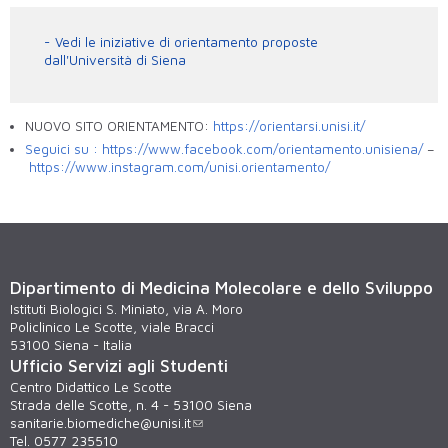
Vedi le iniziative di orientamento proposte
dall'Università di Siena
NUOVO SITO ORIENTAMENTO:
https://orientarsi.unisi.it/
Seguici su :
https://www.facebook.com/orientamento.unisiena/
–
https://www.instagram.com/unisi.orientamento/
Dipartimento di Medicina Molecolare e dello Sviluppo
Istituti Biologici S. Miniato, via A. Moro
Policlinico Le Scotte, viale Bracci
53100 Siena - Italia
Ufficio Servizi agli Studenti
Centro Didattico Le Scotte
Strada delle Scotte, n. 4 - 53100 Siena
sanitarie.biomediche@unisi.it
Tel. 0577 235510