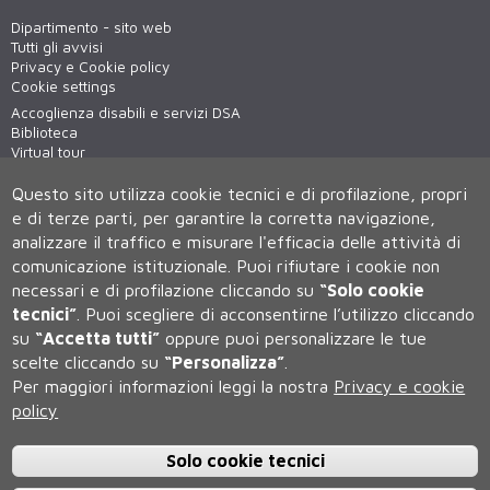
Dipartimento - sito web
Tutti gli avvisi
Privacy e Cookie policy
Cookie settings
Accoglienza disabili e servizi DSA
Biblioteca
Virtual tour
WiFi - unisiWireless
Questo sito utilizza cookie tecnici e di profilazione, propri
e di terze parti, per garantire la corretta navigazione,
analizzare il traffico e misurare l'efficacia delle attività di
comunicazione istituzionale.
Puoi rifiutare i cookie non
necessari e di profilazione cliccando su
“Solo cookie
tecnici”
.
Puoi scegliere di acconsentirne l’utilizzo cliccando
su
“Accetta tutti”
oppure puoi personalizzare le tue
Università degli Studi di Siena
scelte cliccando su
“Personalizza”
.
Rettorato, via Banchi di Sotto 55, 53100 Siena ITALIA
Per maggiori informazioni leggi la nostra
Privacy e cookie
P.IVA 00273530527 | C.F. 80002070524 | Caselle Pec:
Posta
Elettronica Certificata
policy
Contatti:
urp@unisi.it
- URP - Ufficio Relazioni con il Pubblico Tel.
0577 235555 (dal lunedì al venerdì dalle 9.30 alle 10.30)
Solo cookie tecnici